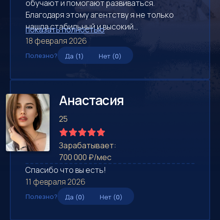
обучают и помогают развиваться.
Благодаря этому агентству я не только
нашла стабильный и высокий...
показать полностью
18 февраля 2026
Полезно?
Да (
1
)
Нет (
0
)
Анастасия
25
Зарабатывает:
700 000 ₽/мес
Спасибо что вы есть!
11 февраля 2026
Полезно?
Да (
0
)
Нет (
0
)