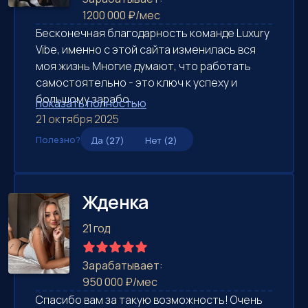
1200 000 ₽/мес
Бесконечная благодарность команде Luxury
Vibe, именно с этой сайта изменилась вся
моя жизнь Многие думают, что работать
самостоятельно - это ключ к успеху и
большому зарабо...
показать полностью
21 октября 2025
Полезно?
Да (
27
)
Нет (
2
)
Жденка
21 год
Зарабатывает:
950 000 ₽/мес
Спасибо вам за такую возможность! Очень