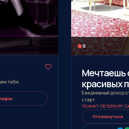
0
Мечтаешь 
красивых 
дем тебя.
Ежедневный доход от 
лефон
старт.
САНКТ-ПЕТЕРБУРГ
Откликнуться