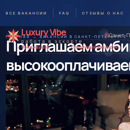
ВСЕ ВАКАНСИИ
FAQ
ОТЗЫВЫ О НАС
Luxury Vibe
Санкт-
ГЛАВНАЯ
ВАКАНСИИ В САНКТ-ПЕТЕРБУРГЕ
Приглашаем амбиц
работа в эскорте
← Предыдущая
Следующая вакансия →
высокооплачивае