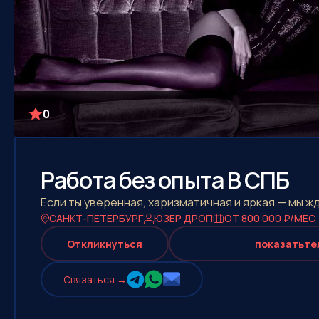
0
Работа без опыта В СПБ
Если ты уверенная, харизматичная и яркая — мы ж
САНКТ-ПЕТЕРБУРГ
ЮЗЕР ДРОП
ОТ 800 000 ₽/МЕС
Откликнуться
показать
те
Cвязаться →