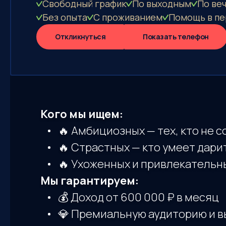
Свободный график
По выходным
По ве
Без опыта
С проживанием
Помощь в пе
Откликнуться
Показать телефон
Кого мы ищем:
🔥 Амбициозных — тех, кто не 
🔥 Страстных — кто умеет дари
🔥 Ухоженных и привлекательных
Мы гарантируем:
💰 Доход от 600 000 ₽ в месяц
💎 Премиальную аудиторию и в