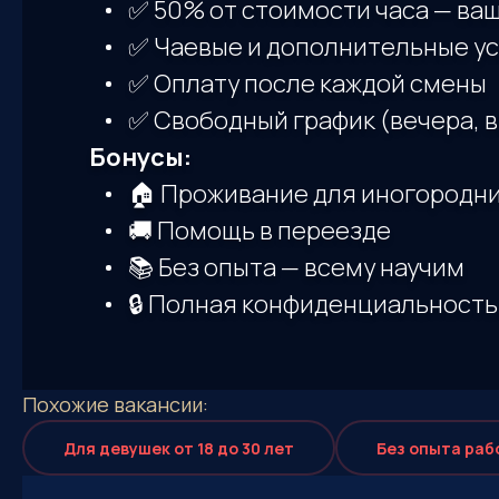
✅ 50% от стоимости часа — ва
✅ Чаевые и дополнительные ус
✅ Оплату после каждой смены
✅ Свободный график (вечера, 
Бонусы:
🏠 Проживание для иногородн
🚚 Помощь в переезде
📚 Без опыта — всему научим
🔒 Полная конфиденциальность
Похожие
вакансии:
Для девушек от 18 до 30 лет
Без опыта раб