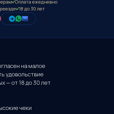
черам
Оплата eжедневно
реезде
18 до 30 лет
согласен на малое
ть удовольствие
 — от 18 до 30 лет
ысокие чеки