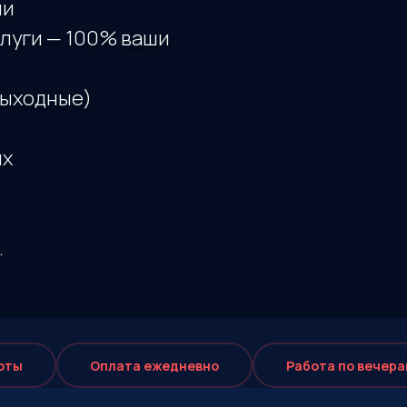
ши
луги — 100% ваши
выходные)
их
.
оты
Оплата eжедневно
Работа по вечера