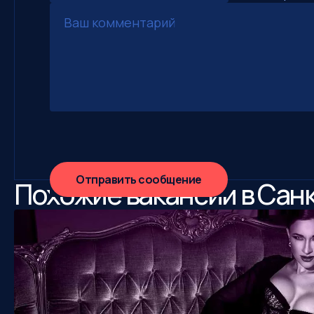
Отправить сообщение
Похожие вакансии в Сан