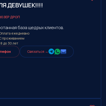
Я ДЕВУШЕК!!!!
ЮЗЕР ДРОП
ботанная база щедрых клиентов.
Оплата eжедневно
С проживанием
18 до 30 лет
елефон
Cвязаться →