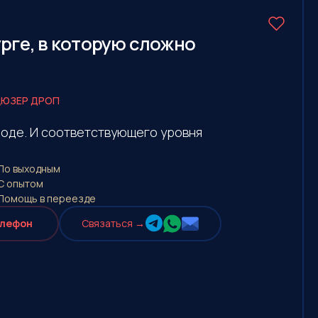
рге, в которую сложно
ЮЗЕР ДРОП
роде. И соответствующего уровня
По выходным
С опытом
Помощь в переезде
елефон
Cвязаться →