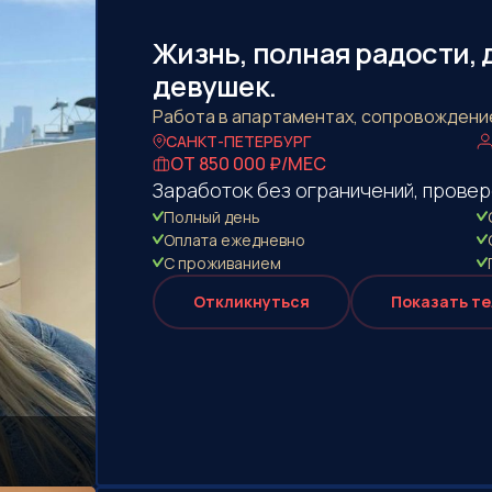
Жизнь, полная радости,
девушек.
Работа в апартаментах, сопровождени
САНКТ-ПЕТЕРБУРГ
ОТ 850 000 ₽/МЕС
Заработок без ограничений, провер
Полный день
Оплата eжедневно
С проживанием
Откликнуться
Показать т