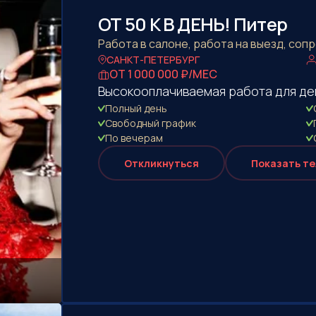
ОТ 50 К В ДЕНЬ! Питер
Работа в салоне, работа на выезд, со
САНКТ-ПЕТЕРБУРГ
ОТ 1 000 000 ₽/МЕС
Высокооплачиваемая работа для де
Полный день
Свободный график
По вечерам
Откликнуться
Показать т