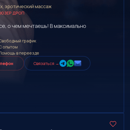
ах, эротический массаж
ЮЗЕР ДРОП
се, о чем мечтаешь! В максимально
Свободный график
С опытом
Помощь в переезде
елефон
Cвязаться →