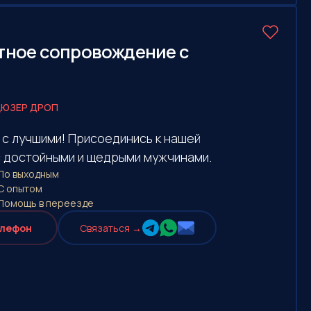
итное сопровождение с
ЮЗЕР ДРОП
с лучшими! Присоединись к нашей
с достойными и щедрыми мужчинами.
По выходным
С опытом
Помощь в переезде
елефон
Cвязаться →