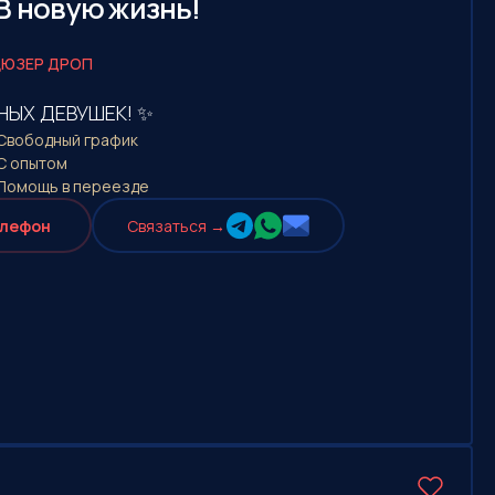
В новую жизнь!
ЮЗЕР ДРОП
НЫХ ДЕВУШЕК! ✨
Свободный график
С опытом
Помощь в переезде
елефон
Cвязаться →