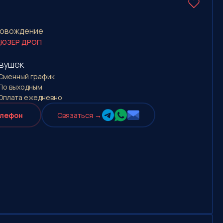
провождение
ЮЗЕР ДРОП
вушек
Сменный график
По выходным
Оплата eжедневно
елефон
Cвязаться →