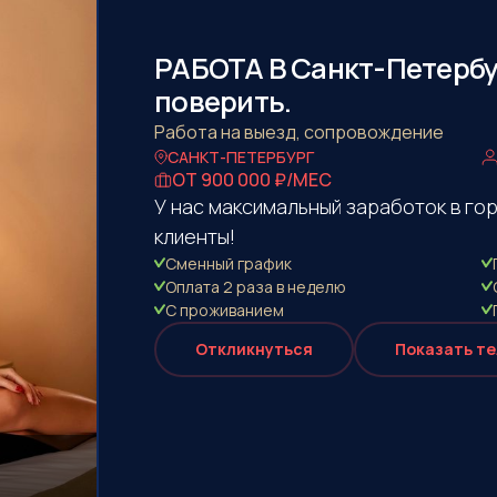
РАБОТА В Санкт-Петербу
поверить.
Работа на выезд, сопровождение
САНКТ-ПЕТЕРБУРГ
ОТ 900 000 ₽/МЕС
У нас максимальный заработок в го
клиенты!
Сменный график
Оплата 2 раза в неделю
С проживанием
Откликнуться
Показать т