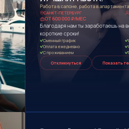
Работа в салоне, работа в апартамент
САНКТ-ПЕТЕРБУРГ
ОТ 600 000 ₽/МЕС
Благодаря нам ты заработаешь на в
короткие сроки!
Сменный график
Оплата eжедневно
С проживанием
Откликнуться
Показать т