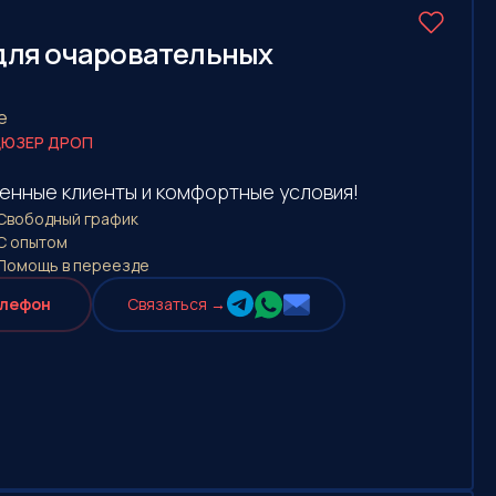
 для очаровательных
е
ЮЗЕР ДРОП
енные клиенты и комфортные условия!
Свободный график
С опытом
Помощь в переезде
елефон
Cвязаться →