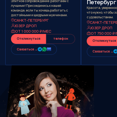
Петербург
Элитное сопровождение: работаем с
лучшими! Присоединись к нашей
Красота, увереннос
команде, если ты хочешь работать с
что нужно, чтобы 
достойными и щедрыми мужчинами.
с удовольствием.
САНКТ-ПЕТЕРБУРГ
САНКТ-ПЕТЕР
ЮЗЕР ДРОП
ЮЗЕР ДРОП
ОТ 1 000 000 ₽/МЕС
ОТ 750 000 ₽
Откликнуться
телефон
Откликнуться
Cвязаться →
Cвязаться →