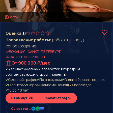
1 фото
0
Оценка:
Направление работы:
работа на выезд,
сопровождение
ЛОКАЦИЯ: САНКТ-ПЕТЕРБУРГ
САЛОН: ЮЗЕР ДРОП
От 900 000 ₽/мес
У нас максимальный заработок в городе. И
соответствующего уровня клиенты!
Сменный график
По выходным
Оплата 2 раза в неделю
С опытом
С проживанием
Помощь в переезде
18 до 40 лет
Откликнуться
Показать телефон