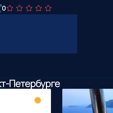
а
0
:
кт-Петербурге