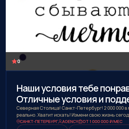
0
Наши условия тебе понра
Отличные условия и подд
Северная Столица! Санкт-Петербург! 2 000 000 в
реально. Хватит искать! Измени свою жизнь сегод
САНКТ-ПЕТЕРБУРГ
AGENCY
ОТ 1 000 000 ₽/МЕС