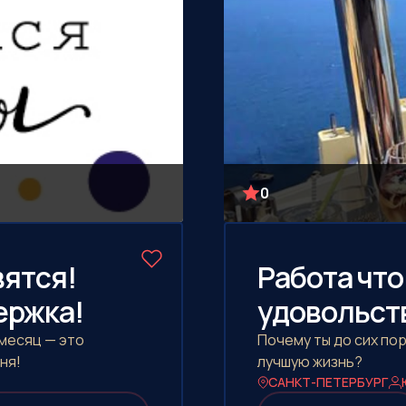
0
вятся!
Работа что
ержка!
удовольст
 месяц — это
Почему ты до сих по
ня!
лучшую жизнь?
САНКТ-ПЕТЕРБУРГ