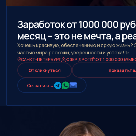
Заработок от 1000 000 руб
месяц – это не мечта, а р
Хочешь красивую, обеспеченную и яркую жизнь? Э
частью мира роскоши, уверенности и успеха! ✨
САНКТ-ПЕТЕРБУРГ
ЮЗЕР ДРОП
ОТ 1 000 000 ₽/МЕ
Откликнуться
показать
те
Cвязаться →