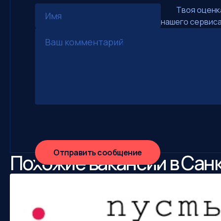
Твоя оценк
нашего сервиса
Отправить сообщение
Похожие вакансии в Сан