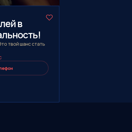
лей в
еальность!
то твой шанс стать
С
лефон