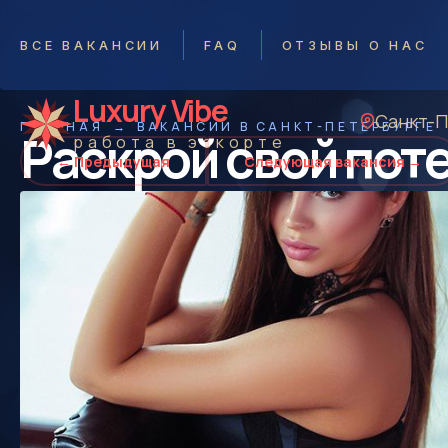
ВСЕ ВАКАНСИИ
FAQ
ОТЗЫВЫ О НАС
Luxury Vibe
Санкт-
ГЛАВНАЯ
ВАКАНСИИ В САНКТ-ПЕТЕРБУРГЕ
Раскрой свой поте
работа в эскорте
← Предыдущая
Следующая вакансия →