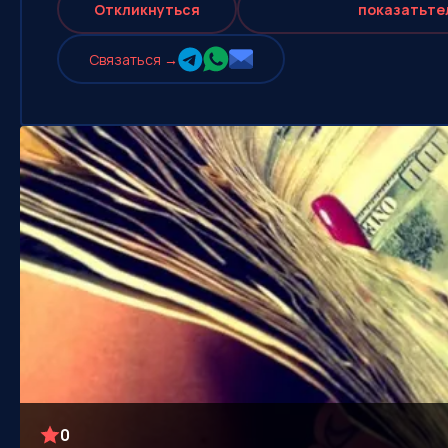
Откликнуться
показать
те
Cвязаться →
0