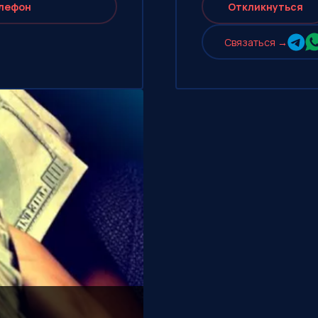
лефон
Откликнуться
Cвязаться →