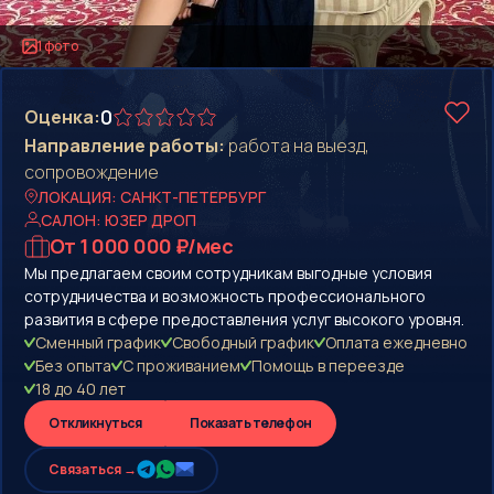
1 фото
0
Оценка:
Направление работы:
работа на выезд,
сопровождение
ЛОКАЦИЯ: САНКТ-ПЕТЕРБУРГ
САЛОН: ЮЗЕР ДРОП
От 1 000 000 ₽/мес
Мы предлагаем своим сотрудникам выгодные условия
сотрудничества и возможность профессионального
развития в сфере предоставления услуг высокого уровня.
Сменный график
Свободный график
Оплата eжедневно
Без опыта
С проживанием
Помощь в переезде
18 до 40 лет
Откликнуться
Показать телефон