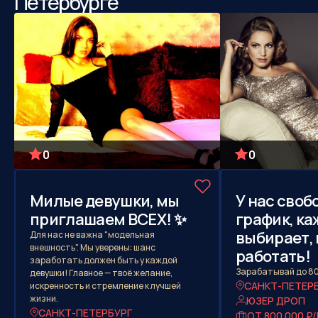
Петербурге
0
0
Милые девушки, мы
У нас сво
приглашаем ВСЕХ! ✨
график, к
выбирает, 
Для нас не важна "модельная
внешность". Мы уверены: шанс
работать!
заработать должен быть у каждой
Зарабатывай до 80
девушки! Главное — твоё желание,
САНКТ-ПЕТЕР
искренность и стремление к лучшей
жизни.
ЮЗЕР ДРОП
САНКТ-ПЕТЕРБУРГ
ОТ 800 000 ₽